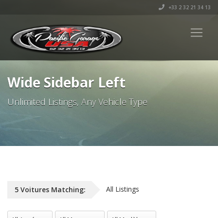
+33 2 32 21 34 13
Wide Sidebar Left
Unlimited Listings, Any Vehicle Type
All Listings
5
Voitures
Matching:
All Années
All Marques
All Modèles