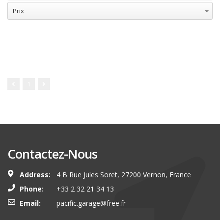
Prix
Reset Search Filters
1
Contactez-Nous
Address:
4 B Rue Jules Soret, 27200 Vernon, France
Phone:
+33 2 32 21 34 13
Email:
pacific.garage@free.fr