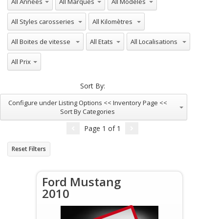
All Styles carosseries
All Kilomètres
All Boites de vitesse
All Etats
All Localisations
All Prix
Sort By:
Configure under Listing Options << Inventory Page <<
Sort By Categories
Page
1
of
1
Reset Filters
Ford Mustang
2010