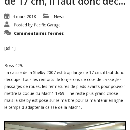
de 17 cm, il faut donc déc…
4 mars 2018
News
Posted by
Pacific Garage
sur
Commentaires fermés
Boss
429.
La
caisse
[ad_1]
de
la
Shelby
2007
Boss 429.
est
trop
La caisse de la Shelby 2007 est trop large de 17 cm, il faut donc
large
découper tous les renforts de longerons de côté de caisse ,les
de
17
passages de roues, les fermetures de pieds avants pour pouvoir
cm,
il
mettre la coque du Mach1 1969. Il ne reste plus grand chose
faut
mais la shelby est posé sur le marbre pour la maintenir en ligne
donc
déc…
le temps d adapter la caisse de la Mach1.