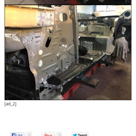
[ad_2]
Source
0
0