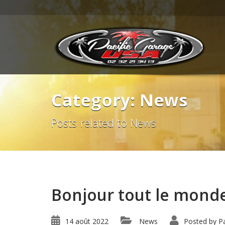
Category: News
Posts related to News
Bonjour tout le mond
14 août 2022
News
Posted by
P