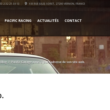
3 2 32 21 34 13
4 B RUE JULES SORET, 27200 VERNON, FRANCE
PACIFIC RACING
ACTUALITÉS
CONTACT
Blog
Pacific Garage a mis à jour l’adresse de son site web.
b.