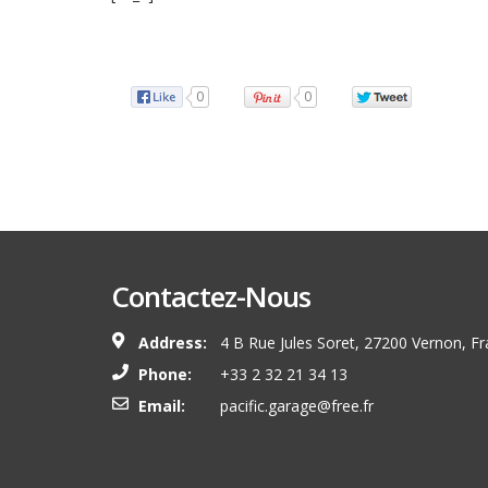
Source
0
0
Contactez-Nous
Address:
4 B Rue Jules Soret, 27200 Vernon, F
Phone:
+33 2 32 21 34 13
Email:
pacific.garage@free.fr