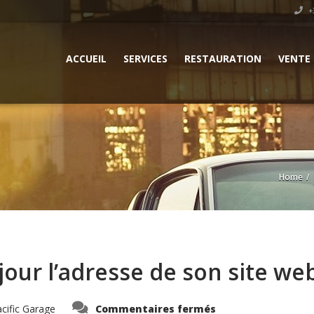
+3
ACCUEIL
SERVICES
RESTAURATION
VENTE
Home
jour l’adresse de son site we
sur
cific Garage
Commentaires fermés