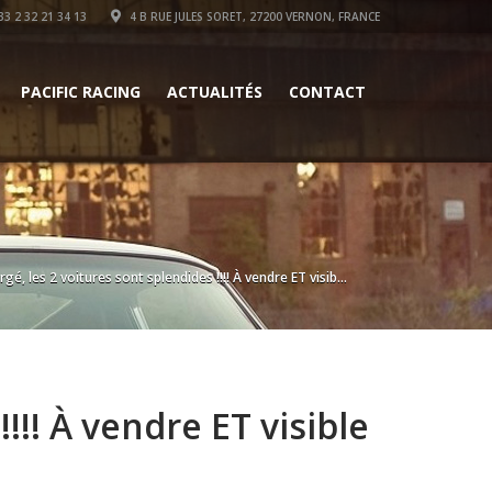
3 2 32 21 34 13
4 B RUE JULES SORET, 27200 VERNON, FRANCE
PACIFIC RACING
ACTUALITÉS
CONTACT
é, les 2 voitures sont splendides !!!! À vendre ET visib...
!!! À vendre ET visible