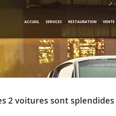
+3
ACCUEIL
SERVICES
RESTAURATION
VENTE
Home
Blog
Container decharg
s 2 voitures sont splendides !