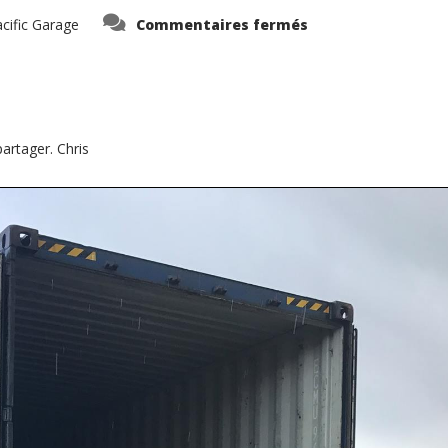
sur
cific Garage
Commentaires fermés
Container
dechargé,
les
2
voitures
sont
splendides
!!!!
À
artager. Chris
vendre
ET
visible
…