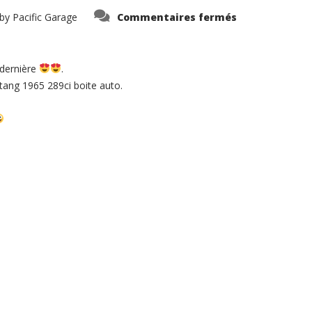
sur
by
Pacific Garage
Commentaires fermés
Bonjour
a
tous,
nouveau
container
 dernière
.
arrivé
la
ang 1965 289ci boite auto.
semaine
dernière
.
une
corvette
1971…