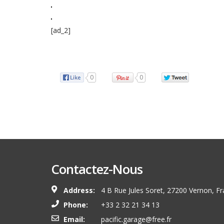
[ad_2]
Source
0
0
Contactez-Nous
Address:
4 B Rue Jules Soret, 27200 Vernon, F
Phone:
+33 2 32 21 34 13
Email:
pacific.garage@free.fr