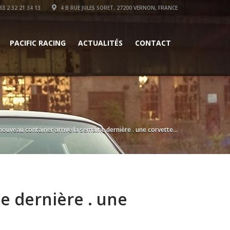
3 2 32 21 34 13
4 B RUE JULES SORET, 27200 VERNON, FRANCE
PACIFIC RACING
ACTUALITÉS
CONTACT
nouveau container arrivé la semaine dernière . une corvette...
e dernière . une