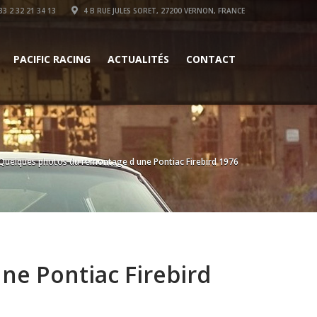
3 2 32 21 34 13
4 B RUE JULES SORET, 27200 VERNON, FRANCE
PACIFIC RACING
ACTUALITÉS
CONTACT
 Quelques photos du remontage d une Pontiac Firebird 1976
ne Pontiac Firebird