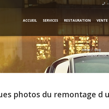
+3
ACCUEIL
SERVICES
RESTAURATION
VENTE
Home
Blog
Bonjour à tous.
a...
ues photos du remontage d u