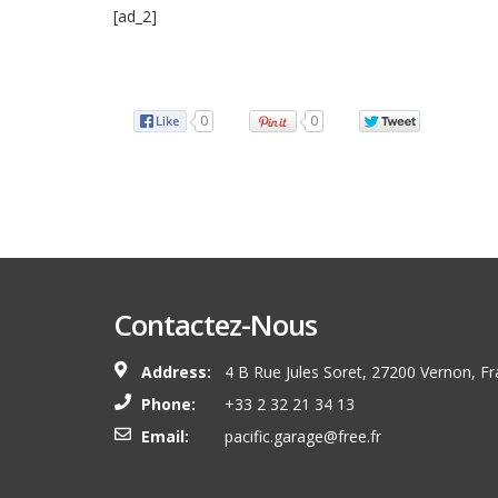
[ad_2]
Source
0
0
Contactez-Nous
Address:
4 B Rue Jules Soret, 27200 Vernon, F
Phone:
+33 2 32 21 34 13
Email:
pacific.garage@free.fr