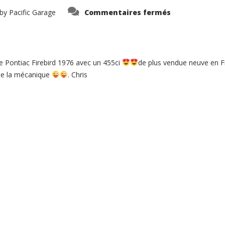
sur
by
Pacific Garage
Commentaires fermés
Bonjour
à
tous.
Quelques
photos
du
remontage
 Pontiac Firebird 1976 avec un 455ci
de plus vendue neuve en F
d
une
ute la mécanique
. Chris
Pontiac
Firebird
1976
avec
u…