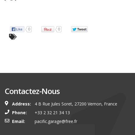
Source
0
0
Contactez-Nous
Address:
4 B Rue Jules Soret, 27200 Vernon, France
Phone:
+33 2 32 21 34 13
Email:
pacific.garage@free.fr