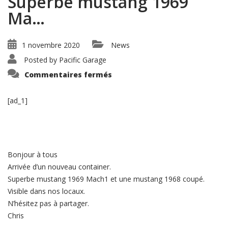
Superbe mustang 1969
Ma…
1 novembre 2020
News
Posted by
Pacific Garage
sur
Commentaires fermés
Bonjour
à
tous
Arrivée
[ad_1]
d’un
nouveau
container.
Superbe
mustang
1969
Ma…
Bonjour à tous
Arrivée d’un nouveau container.
Superbe mustang 1969 Mach1 et une mustang 1968 coupé.
Visible dans nos locaux.
N’hésitez pas à partager.
Chris