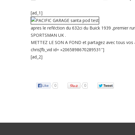
[ad_1]
apres le reféction du 632ci du Buick 1939 ,premier 
SPORTSMAN UK .
METTEZ LE SON A FOND et partagez avec tous vos a
chris[fb_vid id= »2065898670289531″]
[ad_2]
Source
0
0