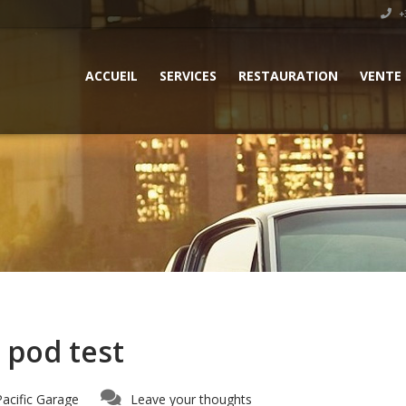
+3
ACCUEIL
SERVICES
RESTAURATION
VENTE
 pod test
Pacific Garage
Leave your thoughts