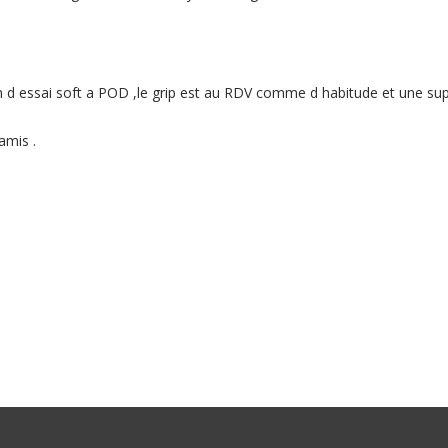
run d essai soft a POD ,le grip est au RDV comme d habitude et une s
mis .