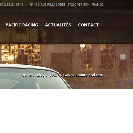
3 2 32 21 34 13
4 B RUE JULES SORET, 27200 VERNON, FRANCE
PACIFIC RACING
ACTUALITÉS
CONTACT
Home
Blog
PACIFIC GARAGE santa pod test