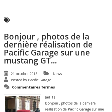
Read More ...
Bonjour , photos de la
dernière réalisation de
Pacific Garage sur une
mustang GT…
21 octobre 2018
News
Posted by
Pacific Garage
sur
Commentaires fermés
Bonjour
,
photos
[ad_1]
de
Bonjour , photos de la dernière
la
dernière
réalisation de Pacific Garage sur une
réalisation