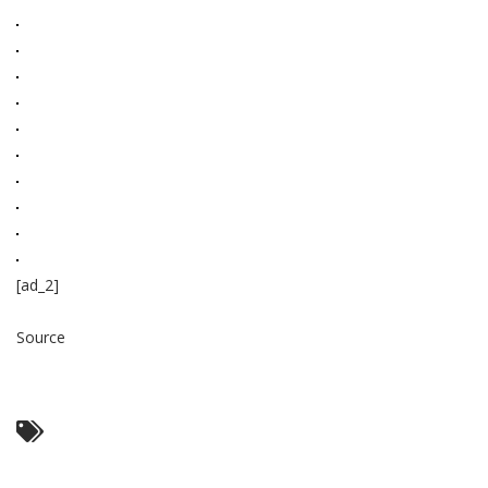
[ad_2]
Source
Read More ...