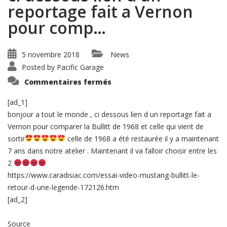
reportage fait a Vernon
pour comp…
5 novembre 2018
News
Posted by
Pacific Garage
sur
Commentaires fermés
bonjour
a
tout
[ad_1]
le
bonjour a tout le monde , ci dessous lien d un reportage fait a
monde
,
Vernon pour comparer la Bullitt de 1968 et celle qui vient de
ci
dessous
sortir
celle de 1968 a été restaurée il y a maintenant
lien
d
7 ans dans notre atelier . Maintenant il va falloir choisir entre les
un
2
reportage
fait
https://www.caradisiac.com/essai-video-mustang-bullitt-le-
a
Vernon
retour-d-une-legende-172126.htm
pour
[ad_2]
comp…
Source