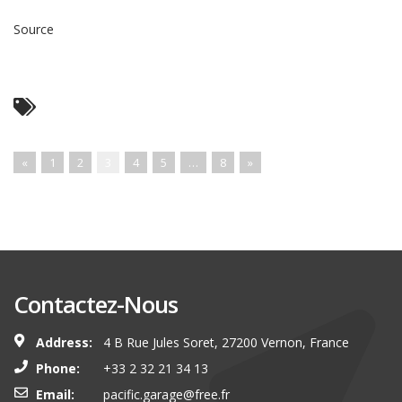
Source
Read More ...
«
1
2
3
4
5
…
8
»
Contactez-Nous
Address:
4 B Rue Jules Soret, 27200 Vernon, France
Phone:
+33 2 32 21 34 13
Email:
pacific.garage@free.fr