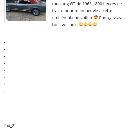
de
mustang GT de 1966 , 800 heures de
Pacific
Garage
travail pour redonner vie a cette
sur
emblématique voiture
.Partagez avec
une
mustang
tous vos amis
GT…
[ad_2]