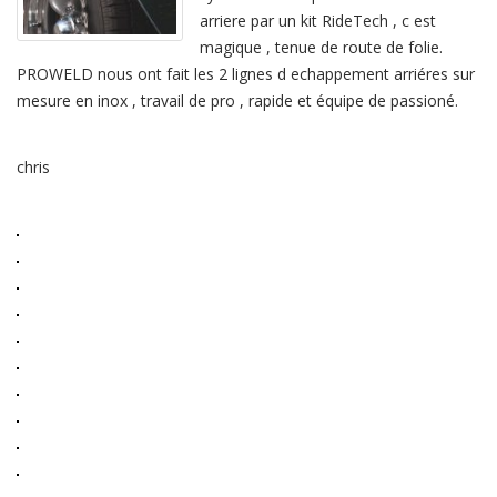
ans
arriere par un kit RideTech , c est
,
nous
magique , tenue de route de folie.
avons
remplacé
PROWELD nous ont fait les 2 lignes d echappement arriéres sur
le
mesure en inox , travail de pro , rapide et équipe de passioné.
…
chris