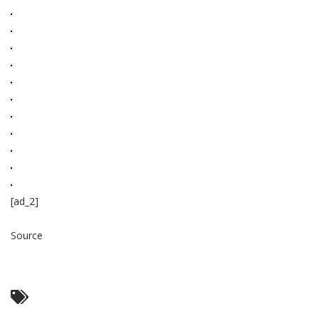
[ad_2]
Source
Read More ...