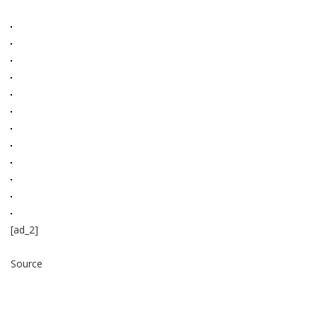
[ad_2]
Source
Read More ...