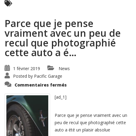
Parce que je pense
vraiment avec un peu de
recul que photographié
cette auto a é…
1 février 2019
News
Posted by
Pacific Garage
sur
Commentaires fermés
Parce
que
je
[ad_1]
pense
vraiment
avec
un
Parce que je pense vraiment avec un
peu
de
peu de recul que photographié cette
recul
auto a été un plaisir absolue
que
photographié