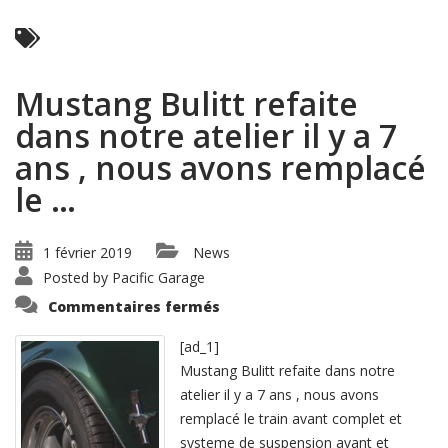
Read More ...
Mustang Bulitt refaite
dans notre atelier il y a 7
ans , nous avons remplacé
le …
1 février 2019
News
Posted by
Pacific Garage
sur
Commentaires fermés
Mustang
Bulitt
refaite
[ad_1]
dans
Mustang Bulitt refaite dans notre
notre
atelier
atelier il y a 7 ans , nous avons
il
y
remplacé le train avant complet et
a
7
systeme de suspension avant et