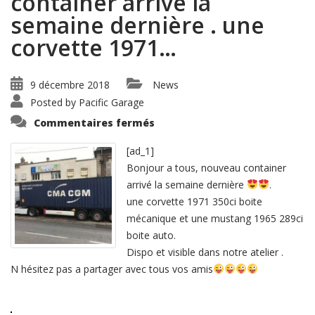
container arrivé la
semaine dernière . une
corvette 1971…
9 décembre 2018
News
Posted by
Pacific Garage
sur
Commentaires fermés
Bonjour
a
tous,
[ad_1]
nouveau
Bonjour a tous, nouveau container
container
arrivé
arrivé la semaine dernière
.
la
semaine
une corvette 1971 350ci boite
dernière
.
mécanique et une mustang 1965 289ci
une
boite auto.
corvette
1971…
Dispo et visible dans notre atelier .
N hésitez pas a partager avec tous vos amis