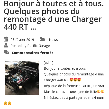
Bonjour à toutes et à tous.
Quelques photos du
remontage d une Charger
440 RT …
28 février 2019
News
Posted by
Pacific Garage
sur
Commentaires fermés
Bonjour
à
toutes
[ad_1]
et
Bonjour à toutes et à tous.
à
tous.
Quelques photos du remontage d une
Quelques
photos
Charger 440 RT
du
remontage
Réplique de la fameuse Bullitt , un vrai
d
Muscle car avec une ligne de folie
une
Charger
N hésitez pas à partager au maximum
440
RT
…